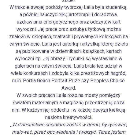
W trakcie swojej podróży twórczej Laila była studentką,
a później nauczycielką arteterapii i doradztwa,
uzdrawiania energetycznego oraz odczytów kart
wyroczni. Jej prace oraz sztukę użytkową można
znaleźć w sklepach, teatrach i prywatnych kolekcjach na
całym świecie. Laila jest autorką i artystką, której dzieła
są publikowane w dziennikach, książkach, kartach
wyroczni itp. Jej obrazy i rysunki są wystawiane w
galeriach na całym świecie; Laila brała też udział w
wielu konkursach i zdobyła kilka prestiżowych nagród,
m.in. Portia Geach Portrait Prize czy People’s Choice
Award.
W swoich pracach Laila rozpina mosty pomiędzy
światem materialnym a magiczną przestrzenią poza
nim. W każdym jej oddechu i w każdej decyzji kiełkują
nasiona kreatywności.
„W dzieciństwie chciałam zostać w domu, by rysować,
malować, pisać opowiadania i tworzyć. Teraz jestem