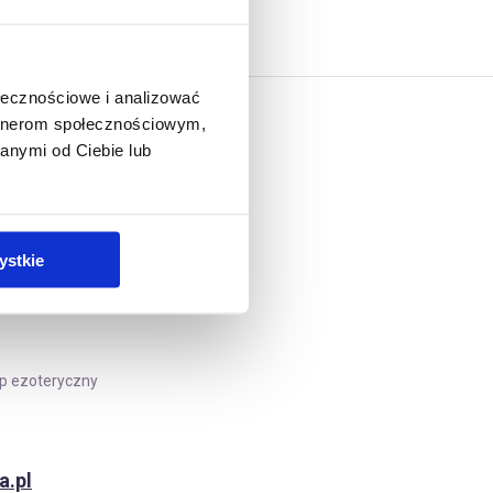
ołecznościowe i analizować
artnerom społecznościowym,
anymi od Ciebie lub
ystkie
ep ezoteryczny
a.pl