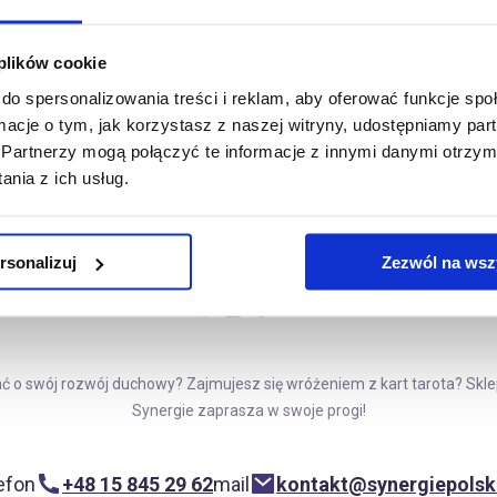
 plików cookie
do spersonalizowania treści i reklam, aby oferować funkcje sp
ormacje o tym, jak korzystasz z naszej witryny, udostępniamy p
Partnerzy mogą połączyć te informacje z innymi danymi otrzym
nia z ich usług.
rsonalizuj
Zezwól na wsz
 o swój rozwój duchowy? Zajmujesz się wróżeniem z kart tarota? Skl
Synergie zaprasza w swoje progi!
efon
+48 15 845 29 62
mail
kontakt@synergiepolsk