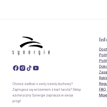
Inf
Dost
Poli
Poli
Doko
Zasa
Rekl
Regu
Chcesz zadbać o swój rozwój duchowy?
FAQ 
Zajmujesz się wróżeniem z kart tarota? Sklep
Moje
ezoteryczny Synergie zaprasza w swoje
progi!