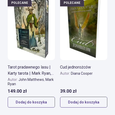
POLECANE
POLECANE
Tarot pradawnego lasu |
Cud jednorożców
Karty tarota | Mark Ryan,
Autor:
Diana Cooper
John Matthews
Autor:
John Matthews
,
Mark
Ryan
149.00
zł
39.00
zł
Dodaj do koszyka
Dodaj do koszyka