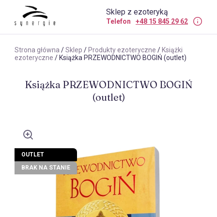
Sklep z ezoteryką
Telefon
+48 15 845 29 62
Strona główna
/
Sklep
/
Produkty ezoteryczne
/
Książki
ezoteryczne
/ Książka PRZEWODNICTWO BOGIŃ (outlet)
Książka PRZEWODNICTWO BOGIŃ
(outlet)
OUTLET
BRAK NA STANIE