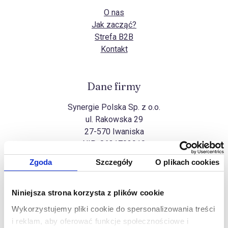
O nas
Jak zacząć?
Strefa B2B
Kontakt
Dane firmy
Synergie Polska Sp. z o.o.
ul. Rakowska 29
27-570 Iwaniska
NIP:
8631703910
Zgoda
Szczegóły
O plikach cookies
Wszelkie prawa zastrzeżone
Niniejsza strona korzysta z plików cookie
Na górę
Copyright Synergie Polska ©2026
Wykorzystujemy pliki cookie do spersonalizowania treści
Realizacja
Ideo Force
&
Ideo
i reklam, aby oferować funkcje społecznościowe i