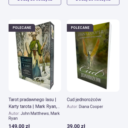
POLECANE
POLECANE
Tarot pradawnego lasu |
Cud jednorożców
Karty tarota | Mark Ryan,
Autor:
Diana Cooper
John Matthews
Autor:
John Matthews
,
Mark
Ryan
149.00
zł
39.00
zł