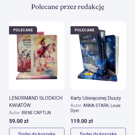
ISBN:
978-80-7370-585-5
Polecane przez redakcję
Wymiary książki:
7,7 x 12,9 x 1,6 cm
Numer wydania:
2
POLECANE
POLECANE
Cena sugerowana:
149,- PLN
Rok wydania:
2023
Rodzaj produktu:
Zestaw
Kolor brzegów:
złoty
System tarota:
Rider Waite
LENORMAND SŁODKICH
Karty Uświęconej Duszy
KWIATÓW
Autor:
ANNA STARK
,
Louis
Dyer
Autor:
IRENE CAPTIJN
59.00
zł
119.00
zł
Dodaj do koszyka
Dodaj do koszyka