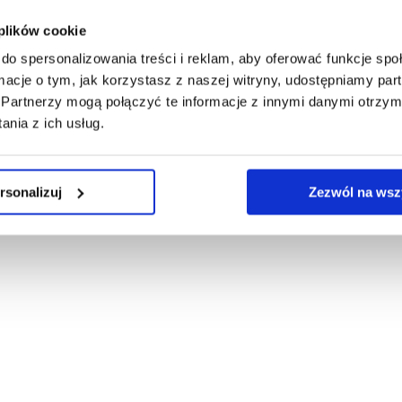
 konto
 plików cookie
do spersonalizowania treści i reklam, aby oferować funkcje sp
ormacje o tym, jak korzystasz z naszej witryny, udostępniamy p
Partnerzy mogą połączyć te informacje z innymi danymi otrzym
nia z ich usług.
rsonalizuj
Zezwól na wsz
ska ©2026
|
Realizacja
Ideo Force
&
Ideo