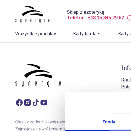
Sklep z ezoteryką
Telefon
+48 15 845 29 62
Wszystkie produkty
Karty tarota
Karty 
Inf
Dost
Poli
Poli
Doko
Zasa
Rekl
Regu
Zgoda
Chcesz zadbać o swój rozwój duchowy?
FAQ 
Zajmujesz się wróżeniem z kart tarota? Sklep