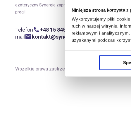
Moje
ezoteryczny Synergie zaprasza w swoje
Niniejsza strona korzysta z
progi!
Wykorzystujemy pliki cookie 
ruch w naszej witrynie. Inf
Telefon
+48 15 845 29 62
reklamowym i analitycznym. 
mail
kontakt@synergiepolska.pl
uzyskanymi podczas korzysta
Spe
Wszelkie prawa zastrzeżone
|
Copyright Synergie Pol