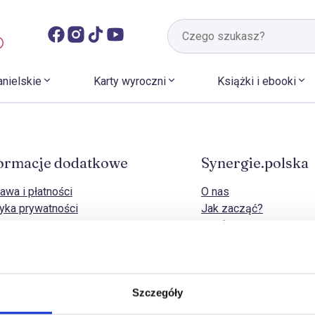
anielskie
Karty wyroczni
Książki i ebooki
ormacje dodatkowe
Synergie.polska
awa i płatności
O nas
tyka prywatności
Jak zacząć?
tyka cookies
Strefa B2B
naj zwrotu
Kontakt
dy zwrotów i odstąpienia od umowy
amacje
lamin sklepu
Szczegóły
– pytania i odpowiedzi