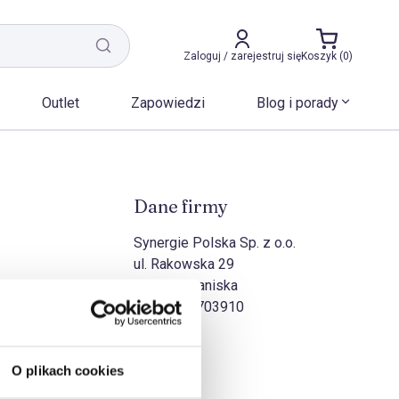
Zaloguj / zarejestruj się
Koszyk (0)
Outlet
Zapowiedzi
Blog i porady
Dane firmy
Synergie Polska Sp. z o.o.
ul. Rakowska 29
27-570 Iwaniska
NIP:
8631703910
O plikach cookies