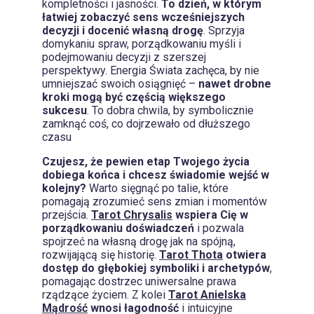
kompletności i jasności.
To dzień, w którym
łatwiej zobaczyć sens wcześniejszych
decyzji i docenić własną drogę
. Sprzyja
domykaniu spraw, porządkowaniu myśli i
podejmowaniu decyzji z szerszej
perspektywy. Energia Świata zachęca, by nie
umniejszać swoich osiągnięć –
nawet drobne
kroki mogą być częścią większego
sukcesu
. To dobra chwila, by symbolicznie
zamknąć coś, co dojrzewało od dłuższego
czasu
Czujesz, że pewien etap Twojego życia
dobiega końca i chcesz świadomie wejść w
kolejny?
Warto sięgnąć po talie, które
pomagają zrozumieć sens zmian i momentów
przejścia.
Tarot Chrysalis
wspiera Cię w
porządkowaniu doświadczeń
i pozwala
spojrzeć na własną drogę jak na spójną,
rozwijającą się historię.
Tarot Thota
otwiera
dostęp do głębokiej symboliki i archetypów
,
pomagając dostrzec uniwersalne prawa
rządzące życiem. Z kolei
Tarot Anielska
Mądrość
wnosi łagodność
i intuicyjne