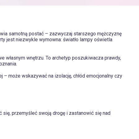
dstawia samotną postać – zazwyczaj starszego mężczyznę
arty jest niezwykle wymowna: światło lampy oświetla
i we własnym wnętrzu. To archetyp poszukiwacza prawdy,
oznania.
ugiej – może wskazywać na izolację, chłód emocjonalny czy
ć się, przemyśleć swoją drogę i zastanowić się nad