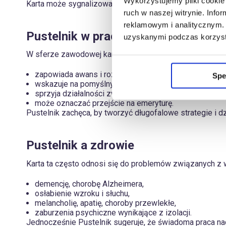
Wykorzystujemy pliki cookie 
Karta może sygnalizować kryzys, ale także dojrzewanie zwi
ruch w naszej witrynie. Inf
reklamowym i analitycznym. 
Pustelnik w pracy i finansach
uzyskanymi podczas korzysta
W sferze zawodowej karta ta jest zaskakująco pozytywn
zapowiada awans i rozwój,
Spe
wskazuje na pomyślny okres w biznesie,
sprzyja działalności związanej z przeszłością: antykam
może oznaczać przejście na emeryturę.
Pustelnik zachęca, by tworzyć długofalowe strategie i d
Pustelnik a zdrowie
Karta ta często odnosi się do problemów związanych z
demencję, chorobę Alzheimera,
osłabienie wzroku i słuchu,
melancholię, apatię, choroby przewlekłe,
zaburzenia psychiczne wynikające z izolacji.
Jednocześnie Pustelnik sugeruje, że świadoma praca na