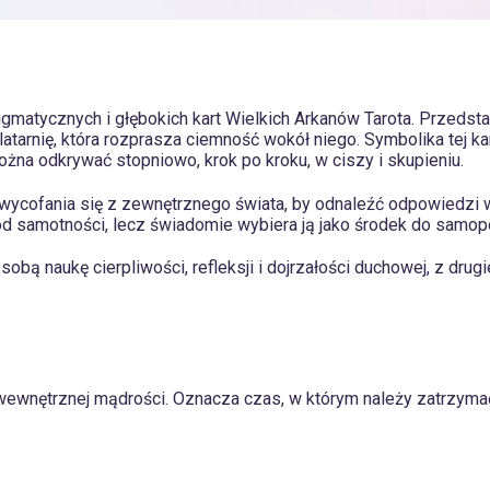
 enigmatycznych i głębokich kart Wielkich Arkanów Tarota. Prze
latarnię, która rozprasza ciemność wokół niego. Symbolika tej k
ożna odkrywać stopniowo, krok po kroku, w ciszy i skupieniu.
bę wycofania się z zewnętrznego świata, by odnaleźć odpowiedz
od samotności, lecz świadomie wybiera ją jako środek do samop
 sobą naukę cierpliwości, refleksji i dojrzałości duchowej, z dr
a wewnętrznej mądrości. Oznacza czas, w którym należy zatrzyma