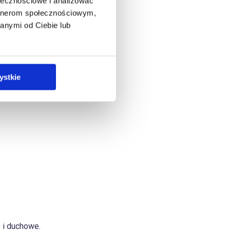
ołecznościowe i analizować
jsza i bardziej autentyczna.
artnerom społecznościowym,
anymi od Ciebie lub
ystkie
filozofią, medycyną, nauką,
 i duchowe.