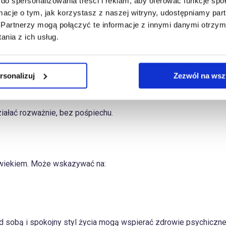
do spersonalizowania treści i reklam, aby oferować funkcje sp
ązku. Jeśli relacja przetrwa czas introspekcji, stanie się silnie
ormacje o tym, jak korzystasz z naszej witryny, udostępniamy p
Partnerzy mogą połączyć te informacje z innymi danymi otrzym
nia z ich usług.
a:
rsonalizuj
Zezwól na wsz
i, zabytkami, historią, ubezpieczeniami, edukacją, psychologią, 
ziałać rozważnie, bez pośpiechu.
 wiekiem. Może wskazywać na:
d sobą i spokojny styl życia mogą wspierać zdrowie psychiczne