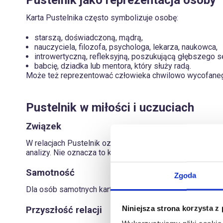
Karta Pustelnika często symbolizuje osobę:
starszą, doświadczoną, mądrą,
nauczyciela, filozofa, psychologa, lekarza, naukowca,
introwertyczną, refleksyjną, poszukującą głębszego s
babcię, dziadka lub mentora, który służy radą.
Może też reprezentować człowieka chwilowo wycofanego
Pustelnik w miłości i uczuciach
Związek
W relacjach Pustelnik oznacza czas dystansu i refleksji
analizy. Nie oznacza to końca relacji, ale chwilową koni
Samotność
Zgoda
Dla osób samotnych karta wskazuje na brak zmian – Puste
Niniejsza strona korzysta z
Przyszłość relacji