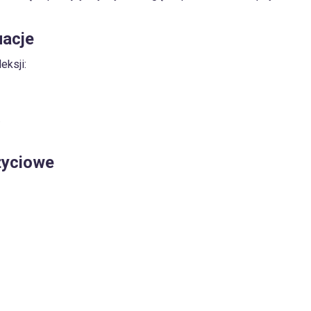
uacje
eksji:
.
życiowe