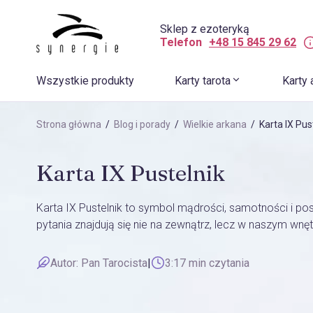
Sklep z ezoteryką
Telefon
+48 15 845 29 62
Wszystkie produkty
Karty tarota
Karty 
Strona główna
/
Blog i porady
/
Wielkie arkana
/ Karta IX Pus
Karta IX Pustelnik
Karta IX Pustelnik to symbol mądrości, samotności i po
pytania znajdują się nie na zewnątrz, lecz w naszym wnętrz
Autor:
Pan Tarocista
|
3:17 min czytania