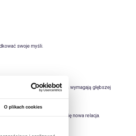
dkować swoje myśli.
alnie. To moment, w którym uczucia wymagają głębszej
O plikach cookies
swoje potrzeby, zanim pojawi się nowa relacja.