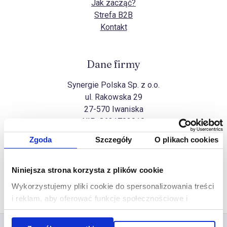
Jak zacząć?
Strefa B2B
Kontakt
Dane firmy
Synergie Polska Sp. z o.o.
ul. Rakowska 29
27-570 Iwaniska
NIP:
8631703910
Zgoda
Szczegóły
O plikach cookies
Wszelkie prawa zastrzeżone
Niniejsza strona korzysta z plików cookie
Na górę
Copyright Synergie Polska ©2026
Wykorzystujemy pliki cookie do spersonalizowania treści
Realizacja
Ideo Force
&
Ideo
i reklam, aby oferować funkcje społecznościowe i
analizować ruch w naszej witrynie. Informacje o tym, jak
korzystasz z naszej witryny, udostępniamy partnerom