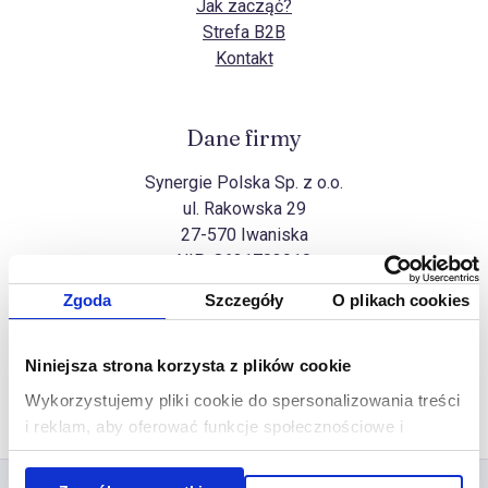
Jak zacząć?
Strefa B2B
Kontakt
Dane firmy
Synergie Polska Sp. z o.o.
ul. Rakowska 29
27-570 Iwaniska
NIP:
8631703910
Zgoda
Szczegóły
O plikach cookies
Wszelkie prawa zastrzeżone
Niniejsza strona korzysta z plików cookie
Na górę
Copyright Synergie Polska ©2026
Wykorzystujemy pliki cookie do spersonalizowania treści
Realizacja
Ideo Force
&
Ideo
i reklam, aby oferować funkcje społecznościowe i
analizować ruch w naszej witrynie. Informacje o tym, jak
korzystasz z naszej witryny, udostępniamy partnerom