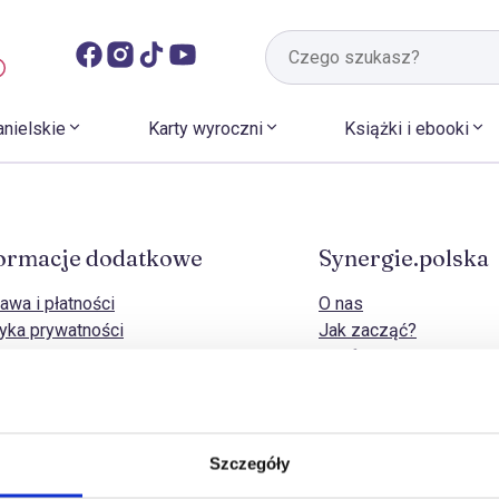
anielskie
Karty wyroczni
Książki i ebooki
ormacje dodatkowe
Synergie.polska
awa i płatności
O nas
tyka prywatności
Jak zacząć?
tyka cookies
Strefa B2B
naj zwrotu
Kontakt
dy zwrotów i odstąpienia od umowy
amacje
lamin sklepu
Szczegóły
– pytania i odpowiedzi