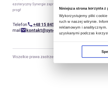
Moje
ezoteryczny Synergie zaprasza w swoje
Niniejsza strona korzysta z
progi!
Wykorzystujemy pliki cookie 
ruch w naszej witrynie. Inf
Telefon
+48 15 845 29 62
reklamowym i analitycznym. 
mail
kontakt@synergiepolska.pl
uzyskanymi podczas korzysta
Spe
Wszelkie prawa zastrzeżone
|
Copyright Synergie Pol