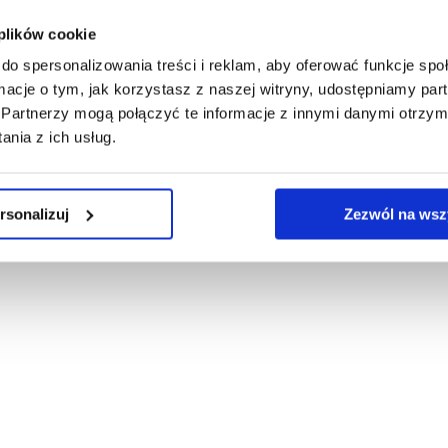
 konto
 plików cookie
do spersonalizowania treści i reklam, aby oferować funkcje sp
ormacje o tym, jak korzystasz z naszej witryny, udostępniamy p
Partnerzy mogą połączyć te informacje z innymi danymi otrzym
nia z ich usług.
rsonalizuj
Zezwól na wsz
ska ©2026
|
Realizacja
Ideo Force
&
Ideo