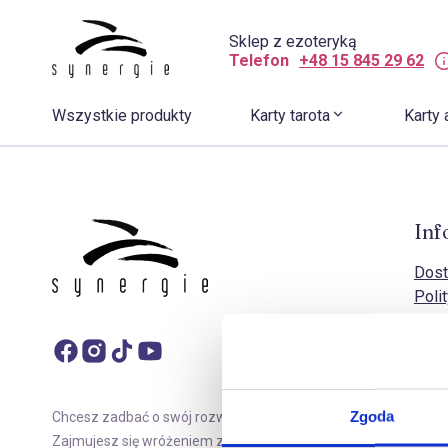
Sklep z ezoteryką
Telefon
+48 15 845 29 62
Wszystkie produkty
Karty tarota
Karty 
Inf
Dost
Poli
Poli
Doko
Zasa
Rekl
Regu
Zgoda
Chcesz zadbać o swój rozwój duchowy?
FAQ 
Zajmujesz się wróżeniem z kart tarota? Sklep