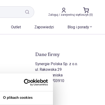
Zaloguj / zarejestruj się
Koszyk (0)
Outlet
Zapowiedzi
Blog i porady
Dane firmy
Synergie Polska Sp. z o.o.
ul. Rakowska 29
27-570 Iwaniska
NIP:
8631703910
O plikach cookies