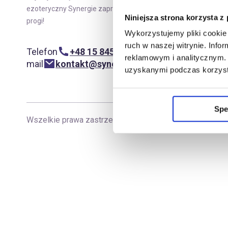
Moje
ezoteryczny Synergie zaprasza w swoje
Niniejsza strona korzysta z
progi!
Wykorzystujemy pliki cookie 
ruch w naszej witrynie. Inf
Telefon
+48 15 845 29 62
reklamowym i analitycznym. 
mail
kontakt@synergiepolska.pl
uzyskanymi podczas korzysta
Spe
Wszelkie prawa zastrzeżone
|
Copyright Synergie Pol