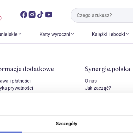
anielskie
Karty wyroczni
Książki i ebooki
ormacje dodatkowe
Synergie.polska
awa i płatności
O nas
tyka prywatności
Jak zacząć?
tyka cookies
Strefa B2B
naj zwrotu
Kontakt
dy zwrotów i odstąpienia od umowy
amacje
lamin sklepu
Szczegóły
– pytania i odpowiedzi