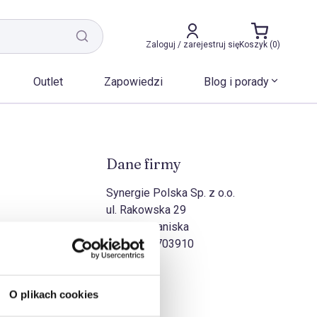
Zaloguj / zarejestruj się
Koszyk (0)
Outlet
Zapowiedzi
Blog i porady
Dane firmy
Synergie Polska Sp. z o.o.
ul. Rakowska 29
27-570 Iwaniska
NIP:
8631703910
O plikach cookies