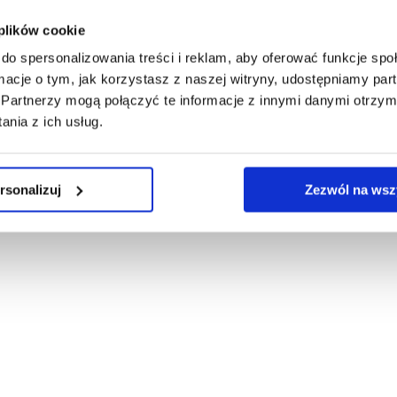
 konto
 plików cookie
do spersonalizowania treści i reklam, aby oferować funkcje sp
ormacje o tym, jak korzystasz z naszej witryny, udostępniamy p
Partnerzy mogą połączyć te informacje z innymi danymi otrzym
nia z ich usług.
rsonalizuj
Zezwól na wsz
ska ©2026
|
Realizacja
Ideo Force
&
Ideo