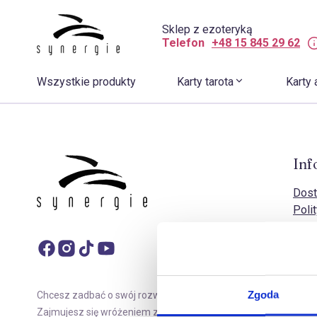
Sklep z ezoteryką
Telefon
+48 15 845 29 62
Wszystkie produkty
Karty tarota
Karty 
Inf
Dost
Poli
Poli
Doko
Zasa
Rekl
Regu
Zgoda
Chcesz zadbać o swój rozwój duchowy?
FAQ 
Zajmujesz się wróżeniem z kart tarota? Sklep