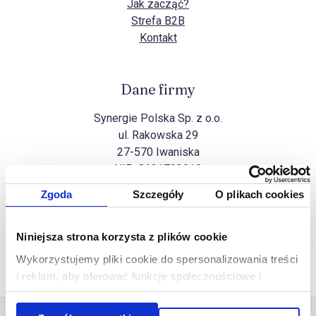
Jak zacząć?
Strefa B2B
Kontakt
Dane firmy
Synergie Polska Sp. z o.o.
ul. Rakowska 29
27-570 Iwaniska
NIP:
8631703910
Zgoda
Szczegóły
O plikach cookies
Wszelkie prawa zastrzeżone
Niniejsza strona korzysta z plików cookie
Na górę
Copyright Synergie Polska ©2026
Wykorzystujemy pliki cookie do spersonalizowania treści
Realizacja
Ideo Force
&
Ideo
i reklam, aby oferować funkcje społecznościowe i
analizować ruch w naszej witrynie. Informacje o tym, jak
korzystasz z naszej witryny, udostępniamy partnerom