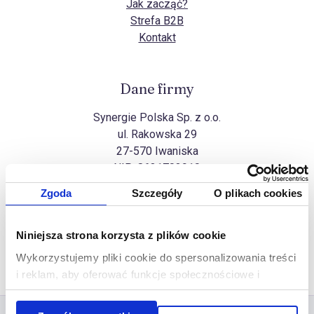
Jak zacząć?
Strefa B2B
Kontakt
Dane firmy
Synergie Polska Sp. z o.o.
ul. Rakowska 29
27-570 Iwaniska
NIP:
8631703910
Zgoda
Szczegóły
O plikach cookies
Wszelkie prawa zastrzeżone
Niniejsza strona korzysta z plików cookie
Na górę
Copyright Synergie Polska ©2026
Wykorzystujemy pliki cookie do spersonalizowania treści
Realizacja
Ideo Force
&
Ideo
i reklam, aby oferować funkcje społecznościowe i
analizować ruch w naszej witrynie. Informacje o tym, jak
korzystasz z naszej witryny, udostępniamy partnerom