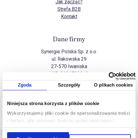
Jak zacząć?
Strefa B2B
Kontakt
Dane firmy
Synergie Polska Sp. z o.o.
ul. Rakowska 29
27-570 Iwaniska
NIP:
8631703910
Zgoda
Szczegóły
O plikach cookies
Wszelkie prawa zastrzeżone
Niniejsza strona korzysta z plików cookie
Na górę
Copyright Synergie Polska ©2026
Wykorzystujemy pliki cookie do spersonalizowania treści
Realizacja
Ideo Force
&
Ideo
i reklam, aby oferować funkcje społecznościowe i
analizować ruch w naszej witrynie. Informacje o tym, jak
korzystasz z naszej witryny, udostępniamy partnerom