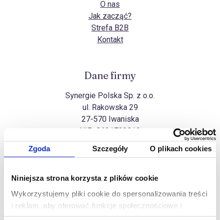
O nas
Jak zacząć?
Strefa B2B
Kontakt
Dane firmy
Synergie Polska Sp. z o.o.
ul. Rakowska 29
27-570 Iwaniska
NIP:
8631703910
Zgoda
Szczegóły
O plikach cookies
Wszelkie prawa zastrzeżone
Niniejsza strona korzysta z plików cookie
Na górę
Copyright Synergie Polska ©2026
Wykorzystujemy pliki cookie do spersonalizowania treści
Realizacja
Ideo Force
&
Ideo
i reklam, aby oferować funkcje społecznościowe i
analizować ruch w naszej witrynie. Informacje o tym, jak