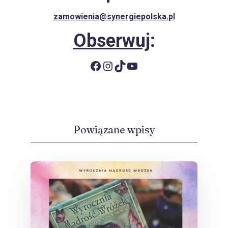
zamowienia@synergiepolska.pl
Obserwuj
:
Facebook
Instagram
TikTok
YouTube
Powiązane wpisy