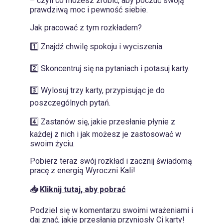
– czyli co możesz zrobić, aby poczuć swoją
prawdziwą moc i pewność siebie.
Jak pracować z tym rozkładem?
1️⃣ Znajdź chwilę spokoju i wyciszenia.
2️⃣ Skoncentruj się na pytaniach i potasuj karty.
3️⃣ Wylosuj trzy karty, przypisując je do
poszczególnych pytań.
4️⃣ Zastanów się, jakie przesłanie płynie z
każdej z nich i jak możesz je zastosować w
swoim życiu.
Pobierz teraz swój rozkład i zacznij świadomą
pracę z energią Wyroczni Kali!
📥
Kliknij tutaj, aby pobrać
Podziel się w komentarzu swoimi wrażeniami i
daj znać, jakie przesłania przyniosły Ci karty!