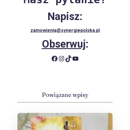
Napisz:
zamowienia@synergiepolska.pl
Obserwuj
:
Facebook
Instagram
TikTok
YouTube
Powiązane wpisy