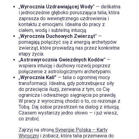
„
Wyrocznia Uzdrawiającej Wody
” — delikatna
i jednocześnie głęboko poruszająca talia, która
zaprasza do wewnętrznego uzdrowienia i
kontaktu z emocjami. Idealna do pracy z
ciałem, wodą i subtelną intuicją.
„
Wyrocznia Duchowych Zwierząt
” —
pomagają połączyć się z energią archetypów
zwierząt, które prowadzą nas przez konkretne
etapy życia.
„
Astrowyrocznia Gwiezdnych Kodów
” —
wspiera intuicję i duchowy rozwój poprzez
połączenie z astrologicznymi archetypami.
„
Wyrocznia Kali”
— talia o ogromnej mocy
transformacji. Idealna, gdy potrzebujesz siły
do przecięcia iluzji, zerwania z tym, co Cię
ogranicza i odważnego sięgnięcia po prawdę.
W pracy z wyrocznią chodzi o to, co rezonuje z
Tobą. Daj sobie przestrzeń na dialog z intuicją.
Czasem wystarczy jedno słowo — i już wiesz,
co zrobić.
Zajrzyj na stronę
Synergie Polska – Karty
Wyroczni
i zobacz, która talia przemawia do