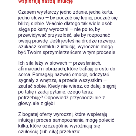
wspierają naszą intuicję
Czasem wystarczy jedno zdanie, jedna karta,
jedno słowo — by poczuć się lepiej, poczuć się
bliżej siebie. Właśnie dlatego tak wiele osób
sięga po karty wyroczni — nie po to, by
przewidywać przyszłość, ale by rozpoznać
swoją prawdę. Jeśli jesteś na drodze rozwoju,
szukasz kontaktu z intuicją, wyrocznie mogą
być Twoim sprzymierzeńcem w tym procesie.
Ich siła leży w słowach — przesłaniach,
afirmacjach i obrazach, które trafiają prosto do
serca. Pomagają nazwać emocje, odczytać
sygnały z wnętrza, a przede wszystkim —
zaufać sobie. Kiedy nie wiesz, co dalej, sięgnij
po talię i zadaj pytanie: czego teraz
potrzebuję? Odpowiedź przychodzi nie z
głowy, ale z głębi.
Z bogatej oferty wyroczni, które wspierają
intuicję i proces samopoznania, mogę polecić
kilka, które szczególnie wyróżniają się
czułością (lub siłą) przekazu: