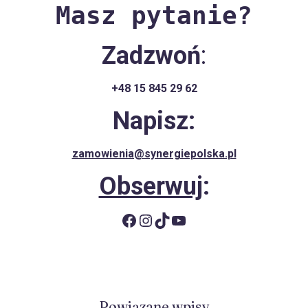
Masz pytanie?
Zadzwoń
:
+48 15 845 29 62
Napisz:
zamowienia@synergiepolska.pl
Obserwuj
:
Facebook
Instagram
TikTok
YouTube
Powiązane wpisy