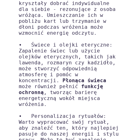
kryształy dobrać indywidualne 
dla siebie - rezonujące z osoba 
wróżąca. Umieszczanie ich w 
pobliżu kart lub trzymanie w 
dłoni podczas wróżenia może 
wzmocnić energię odczytu.

•   Świece i olejki eteryczne: 
Zapalenie świec lub użycie 
olejków eterycznych, takich jak 
lawenda, rozmaryn czy kadzidło, 
może stworzyć odpowiednią 
atmosferę i pomóc w 
koncentracji. 
Płonąca świeca
może również pełnić 
funkcję 
ochronną
, tworząc barierę 
energetyczną wokół miejsca 
wróżenia.

•   Personalizacja rytuałów: 
Warto wypracować swój rytuał, 
aby znaleźć ten, który najlepiej 
pasuje do naszej energii i stylu 
pracy. Może to być zapalenie 