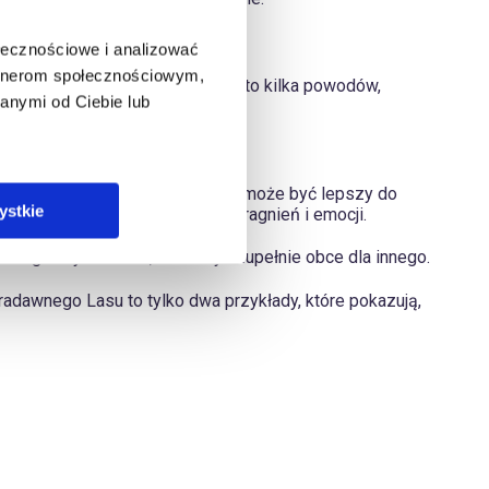
ołecznościowe i analizować
artnerom społecznościowym,
stylów artystycznych i energii. Oto kilka powodów,
anymi od Ciebie lub
umieniu przesłań z kart.
 przykład, Tarot Pradawnego Lasu może być lepszy do
ystkie
czące naszych wewnętrznych pragnień i emocji.
 jednego użytkownika, może być zupełnie obce dla innego.
Pradawnego Lasu to tylko dwa przykłady, które pokazują,