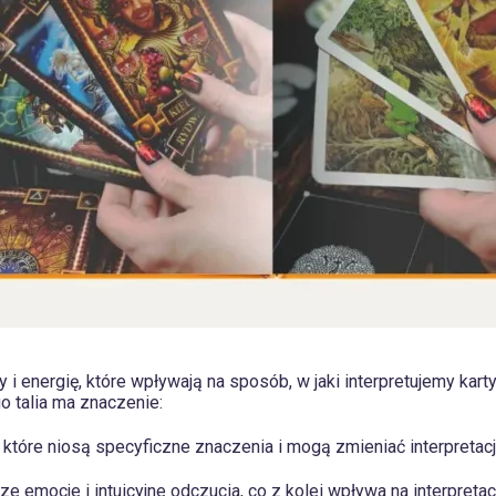
ny i energię, które wpływają na sposób, w jaki interpretujemy kar
o talia ma znaczenie:
które niosą specyficzne znaczenia i mogą zmieniać interpretację
ze emocje i intuicyjne odczucia, co z kolei wpływa na interpretac