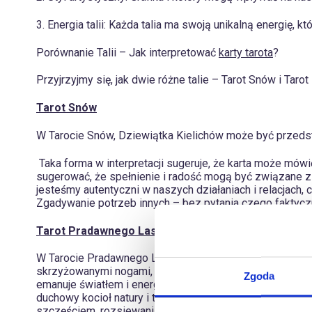
3. Energia talii: Każda talia ma swoją unikalną energię,
Porównanie Talii – Jak interpretować
karty tarota
?
Przyjrzyjmy się, jak dwie różne talie – Tarot Snów i Tar
Tarot Snów
W Tarocie Snów, Dziewiątka Kielichów może być przedst
Taka forma w interpretacji sugeruje, że karta może mówi
sugerować, że spełnienie i radość mogą być związane 
jesteśmy autentyczni w naszych działaniach i relacjach, 
Zgadywanie potrzeb innych – bez pytania czego faktycz
Tarot Pradawnego Lasu
W Tarocie Pradawnego Lasu, Dziewiątka Pucharów – nazy
skrzyżowanymi nogami, który lewituje i rozkłada ramion
Zgoda
emanuje światłem i energią wznoszącą się z czakry pods
duchowy kocioł natury i tych, którzy w miłosierdziu zbl
szczęściem, rozsiewania nasion na przyszłość oraz pom