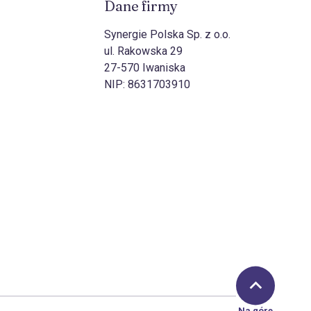
Dane firmy
Synergie Polska Sp. z o.o.
ul. Rakowska 29
27-570 Iwaniska
NIP:
8631703910
Na górę