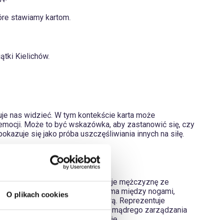
tóre stawiamy kartom.
ątki Kielichów.
buje nas widzieć. W tym kontekście karta może
mocji. Może to być wskazówka, aby zastanowić się, czy
okazuje się jako próba uszczęśliwiania innych na siłę.
ta szczodrości. Ilustracja ukazuje mężczyznę ze
isy, a dziewiąta misa, którą trzyma między nogami,
O plikach cookies
 serdeczności i harmonii z naturą. Reprezentuje
eneracji. Karta zachęca również do mądrego zarządzania
sze powróci do nas tysiąckrotnie.