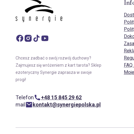
Inf
Dost
Poli
Poli
Doko
Zasa
Rekl
Regu
Chcesz zadbać o swój rozwój duchowy?
FAQ 
Zajmujesz się wróżeniem z kart tarota? Sklep
Moje
ezoteryczny Synergie zaprasza w swoje
progi!
Telefon
+48 15 845 29 62
mail
kontakt@synergiepolska.pl