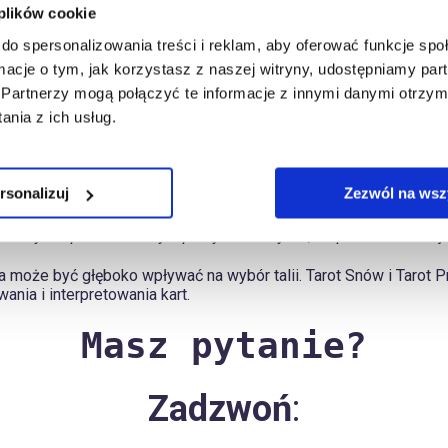
 plików cookie
do spersonalizowania treści i reklam, aby oferować funkcje sp
ormacje o tym, jak korzystasz z naszej witryny, udostępniamy p
ję kart, ponieważ każda talia oferuje unikalny zestaw symboli, 
Partnerzy mogą połączyć te informacje z innymi danymi otrzym
nia z ich usług.
ać z naszymi intuicyjnymi odczuciami, co pomaga w głębszym zroz
ej odpowiednie do konkretnych pytań lub sytuacji życiowych. Na
rsonalizuj
Zezwól na wsz
odczas gdy Tarot Snów może lepiej odpowiadać na pytania doty
sobistych upodobań i stylu pracy tarocisty. To, co przemawia do
ra może być głęboko wpływać na wybór talii. Tarot Snów i Tarot 
nia i interpretowania kart.
Masz pytanie?
Zadzwoń
: