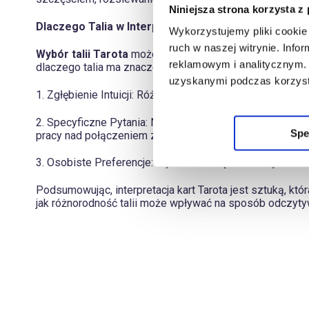
Niniejsza strona korzysta z
Dlaczego Talia w Interpretacji Ma Znaczenie
Wykorzystujemy pliki cookie 
ruch w naszej witrynie. Inf
Wybór talii Tarota
może znacząco wpływać na interpretac
reklamowym i analitycznym. 
dlaczego talia ma znaczenie:
uzyskanymi podczas korzysta
1. Zgłębienie Intuicji: Różne talie mogą lepiej rezonow
2. Specyficzne Pytania: Niektóre talie mogą być bardzi
Spe
pracy nad połączeniem z naturą i duchowym rozwojem, p
3. Osobiste Preferencje: Wybór talii często zależy od o
Podsumowując, interpretacja kart Tarota jest sztuką, któ
jak różnorodność talii może wpływać na sposób odczytywa