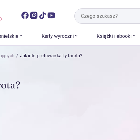
anielskie
Karty wyroczni
Książki i ebooki
ujących
/ Jak interpretować karty tarota?
rota?