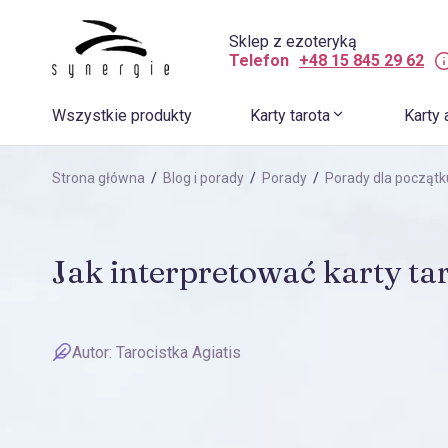
Sklep z ezoteryką
Telefon
+48 15 845 29 62
Wszystkie produkty
Karty tarota
Karty 
Strona główna
/
Blog i porady
/
Porady
/
Porady dla początk
Jak interpretować karty ta
Autor:
Tarocistka Agiatis