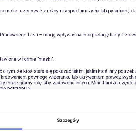
 która może rezonować z różnymi aspektami życia lub pytaniami, k
ot Pradawnego Lasu – mogą wpływać na interpretację karty Dziewi
awiona w formie “maski”.
ć o tym, że ktoś stara się pokazać takim, jakim ktoś inny potrze
z kreowaniem pewnego wizerunku lub ukrywaniem prawdziwych e
czy może gramy rolę, aby zadowolić innych. Mnie bardzo często p
nie potrzebują.
wana także Dziewiątką Kielichów – jest przedstawiona jako kar
a niczym w geście błogosławieństwa. Wokół niego znajdują się m
Szczegóły
tawy. Znaczenie tej karty jest głęboko zakorzenione w duchowej
iżają się do wiedzy, otrzymując błogosławieństwo w postaci reg
agania potrzebującym. Hojność ofiarowana bezinteresownie zaw