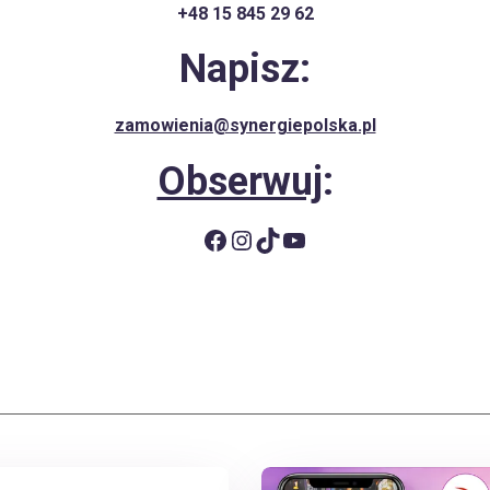
+48 15 845 29 62
Napisz:
zamowienia@synergiepolska.pl
Obserwuj
:
Facebook
Instagram
TikTok
YouTube