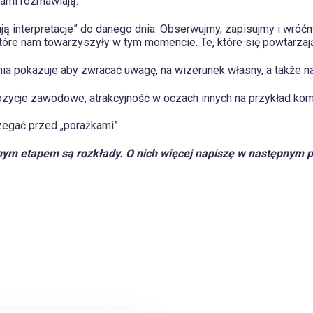
nami rozmawiają.
ją interpretacje” do danego dnia. Obserwujmy, zapisujmy i wróć
które nam towarzyszyły w tym momencie. Te, które się powtarzaj
ia pokazuje aby zwracać uwagę, na wizerunek własny, a także na 
pozycje zawodowe, atrakcyjność w oczach innych na przykład k
zegać przed „porażkami”
nym etapem są rozkłady. O nich więcej napiszę w następnym p