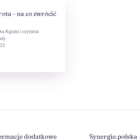
ota – na co zwrócić
ka Agiatis
| czytania
ady
023
ormacje dodatkowe
Synergie.polska