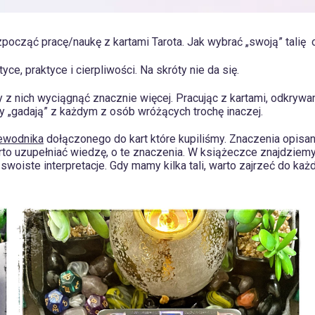
ocząć pracę/naukę z kartami Tarota. Jak wybrać „swoją” talię o
ce, praktyce i cierpliwości. Na skróty nie da się.
z nich wyciągnąć znacznie więcej. Pracując z kartami, odkrywa
ty „gadają” z każdym z osób wróżących trochę inaczej.
ewodnika
dołączonego do kart które kupiliśmy. Znaczenia opisa
arto uzupełniać wiedzę, o te znaczenia. W książeczce znajdzie
ie swoiste interpretacje. Gdy mamy kilka tali, warto zajrzeć do