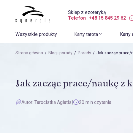
Sklep z ezoteryką
Telefon
+48 15 845 29 62
Wszystkie produkty
Karty tarota
Karty 
Strona główna
/
Blog i porady
/
Porady
/ Jak zacząc prace/n
Jak zacząc prace/naukę z 
Autor:
Tarocistka Agiatis
|
20 min czytania