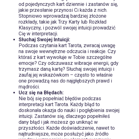
od pojedynczych kart dziennie i zastanów się,
jakie przesłanie przynosi Ci każda z nich.
Stopniowo wprowadzaj bardziej złożone
rozkłady, takie jak
Trzy Karty
lub Rozkład
Klasyczny, i pozwól swojej intuicji prowadzić
Cię w interpretacji.
Słuchaj Swojej Intuicji:
Podczas czytania kart Tarota, zwracaj uwagę
na swoje wewnętrzne odczucia i reakcje. Czy
któraś z kart wywołuje w Tobie szczególne
emocje? Czy odczuwasz wibracje energii, gdy
trzymasz daną kartę? Słuchaj swojej intuicji i
zaufaj jej wskazówkom – często to właśnie
one prowadzą nas do najgłębszych prawd i
mądrości.
Ucz się na Błędach:
Nie bój się popełniać błędów podczas
interpretacji kart Tarota. Każdy błąd to
doskonała okazja do nauki i pogłębienia swojej
intuicji. Zastanów się, dlaczego popełniłeś
dany błąd i jak możesz go uniknąć w
przyszłości. Każde doświadczenie, nawet to
najtrudniejsze, może posłużyć jako źródło