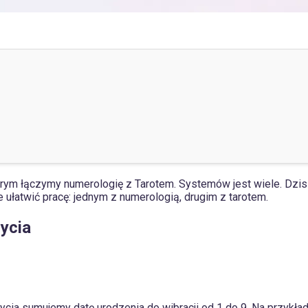
tórym łączymy numerologię z Tarotem. Systemów jest wiele. Dzis
ułatwić pracę: jednym z numerologią, drugim z tarotem.
ycia
ycia sumujemy datę urodzenia do wibracji od 1 do 9. Na przykł