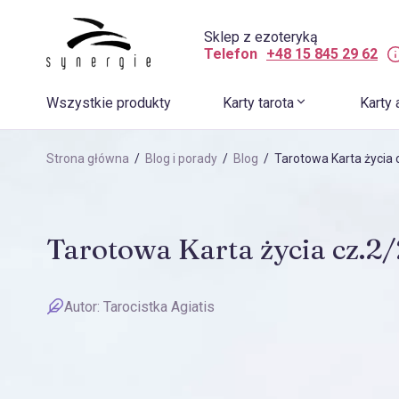
Sklep z ezoteryką
Telefon
+48 15 845 29 62
Wszystkie produkty
Karty tarota
Karty 
Strona główna
/
Blog i porady
/
Blog
/ Tarotowa Karta życia 
Tarotowa Karta życia cz.2/
Autor:
Tarocistka Agiatis