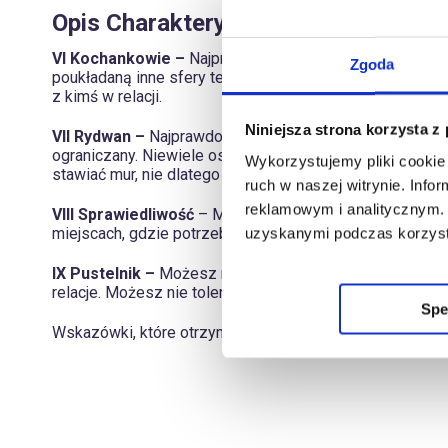
Opis Charakterystyki Kart
VI Kochankowie –
Najprawdopodobniej potrafisz łączyć 
Zgoda
poukładaną inne sfery też na tym zyskują. Możesz mieć 
z kimś w relacji.
Niniejsza strona korzysta z
VII Rydwan –
Najprawdopodobniej lubisz wszystko to, c
ograniczany. Niewiele osób zna Cię tak naprawdę – moż
Wykorzystujemy pliki cookie 
stawiać mur, nie dlatego że brakuje Ci empatii, a dlatego
ruch w naszej witrynie. Inf
reklamowym i analitycznym. 
VIII Sprawiedliwość
– Masz wysokie poczucie sprawied
miejscach, gdzie potrzebna jest analiza, a także negocj
uzyskanymi podczas korzysta
IX Pustelnik –
Możesz nosić w sobie potrzebę pomocy i
relacje. Możesz nie tolerować żadnej formy nacisku wob
Spe
Wskazówki, które otrzymujemy mogą być pomocne do wz