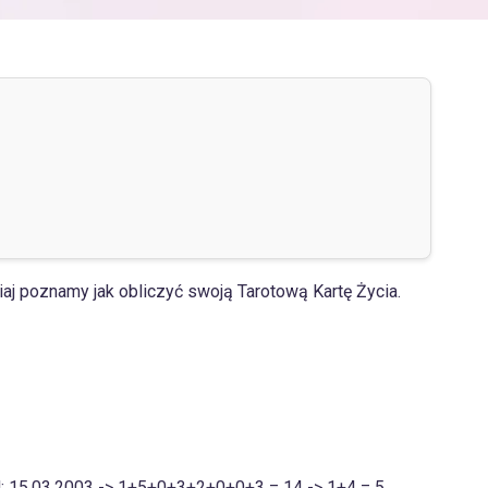
iaj poznamy jak obliczyć swoją Tarotową Kartę Życia.
ad: 15.03.2003 -> 1+5+0+3+2+0+0+3 = 14 -> 1+4 = 5