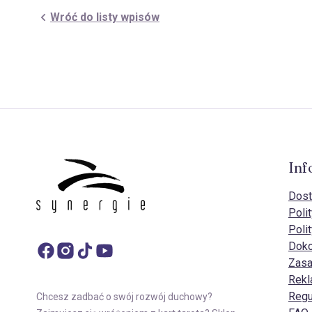
Wróć do listy wpisów
Inf
Dost
Poli
Poli
Doko
Zasa
Rekl
Regu
Chcesz zadbać o swój rozwój duchowy?