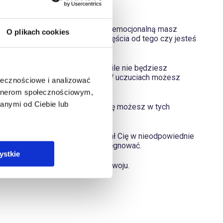
elementy Twojego życia. Gdy sferę emocjonalną masz
O plikach cookies
ce. Nie uzależniaj swojego szczęścia od tego czy jesteś
świetnym kompanem w życiu – o ile nie będziesz
ranej przez siebie dziedzinie. W uczuciach możesz
ołecznościowe i analizować
 🙂
artnerom społecznościowym,
anymi od Ciebie lub
lądach. Zawodowo sprawdzić się możesz w tych
 przed samotnością nie popychał Cię w nieodpowiednie
sz słuchać – warto tę cechę pielęgnować.
ystkie
e mogą nam przeszkadzać w rozwoju.