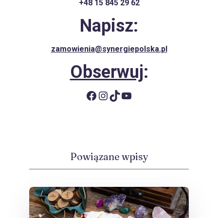
+48 15 845 29 62
Napisz:
zamowienia@synergiepolska.pl
Obserwuj
:
Facebook
Instagram
TikTok
YouTube
Powiązane wpisy