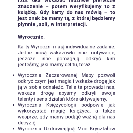
rzut oka wskazać możliwe pierwsze
znaczenie – potem weryfikujemy to z
książką. Gdy karty do nas mówią – to
jest znak że mamy tą, z której będziemy
płynnie „szli„ w interpretacji.
Wyrocznie.
Karty Wyroczni
mają indywidualne zadanie.
Jedne niosą wskazówki inne motywacje,
jeszcze inne pomagają odkryć kim
jesteśmy, jaki mamy cel tu, teraz.
Wyrocznia
Zaczarowanej Mapy
pozwoli
odkryć czym jest magia i wskaże drogę jak
ją w sobie odnaleźć. Talia ta prowadzi nas,
wskaże drogę abyśmy odkryli swoje
talenty i sens działań które aktywujemy.
Wyrocznia
Księżycologii
podpowie jak
wykorzystać magię księżyca, a także
wesprze, gdy mamy podjąć ważną dla nas
decyzję.
Wyrocznia
Uzdrawiającą Moc Kryształów