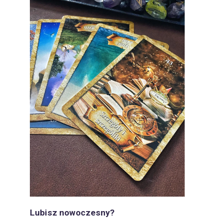
Lubisz
now
oczesny?