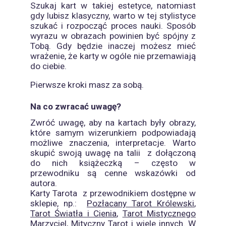
Szukaj kart w takiej estetyce, natomiast
gdy lubisz klasyczny, warto w tej stylistyce
szukać i rozpocząć proces nauki. Sposób
wyrazu w obrazach powinien być spójny z
Tobą. Gdy będzie inaczej możesz mieć
wrażenie, że karty w ogóle nie przemawiają
do ciebie.
Pierwsze kroki masz za sobą.
Na co zwracać uwagę?
Zwróć uwagę, aby na kartach były obrazy,
które samym wizerunkiem podpowiadają
możliwe znaczenia, interpretacje. Warto
skupić swoją uwagę na talii
z dołączoną
do nich książeczką – często w
przewodniku są cenne wskazówki od
autora.
Karty Tarota
z przewodnikiem dostępne w
sklepie, np.:
Pozłacany Tarot Królewski
,
Tarot Światła i Cienia
,
Tarot Mistycznego
Marzyciel
,
Mityczny Tarot
i wiele innych. W