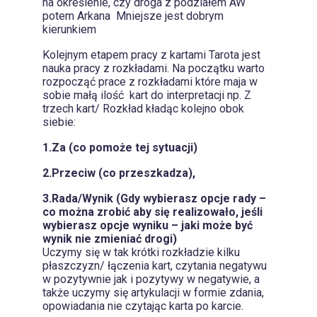
na określenie, czy droga z podziałem AW
potem Arkana Mniejsze jest dobrym
kierunkiem
Kolejnym etapem pracy z kartami Tarota jest
nauka pracy z rozkładami. Na początku warto
rozpocząć prace z rozkładami które maja w
sobie małą ilość kart do interpretacji np. Z
trzech kart/ Rozkład kładąc kolejno obok
siebie:
1.Za (co pomoże tej sytuacji)
2.Przeciw (co przeszkadza),
3.Rada/Wynik (Gdy wybierasz opcje rady –
co można zrobić aby się realizowało, jeśli
wybierasz opcje wyniku – jaki może być
wynik nie zmieniać drogi)
Uczymy się w tak krótki rozkładzie kilku
płaszczyzn/ łączenia kart, czytania negatywu
w pozytywnie jak i pozytywy w negatywie, a
także uczymy się artykulacji w formie zdania,
opowiadania nie czytając karta po karcie.