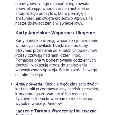
archetypów i magii szamańskiego świata
snów, oferując współczesne i niebanalne
interpretacje odczytów, które pomagają
zrozumieć, jak święte królestwo wpływa na
nasze doświadczenia w świecie jawy.
Karty Anielskie: Wsparcie i Ukojenie
Karty anielskie oferują wsparcie i pocieszenie
w trudnych chwilach. Dzięki nim możemy
otrzymać przesłania od anielskich opiekunów,
którzy czuwają nad nami dzień i noc.
Pomagają one w podejmowaniu codziennych
decyzji i wskazują drogę do znalezienia
wewnętrznego spokoju. Warto zwrócić uwagę
na talie takie jak:
Anioły Światła:
Każda z pięćdziesięciu dwóch
kart tej talii przedstawia inny anielski przymiot,
który pomaga zrozumieć różne sytuacje
życiowe i ukierunkować nasze działanie na
wysokie wibracje Aniołów.
Łączenie Tarota z Wyrocznią: Holistyczne