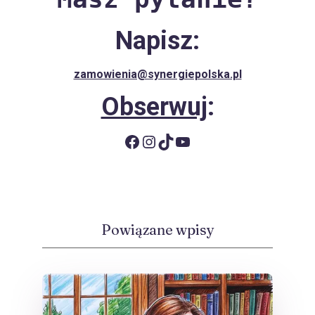
Napisz:
zamowienia@synergiepolska.pl
Obserwuj
:
Facebook
Instagram
TikTok
YouTube
Powiązane wpisy