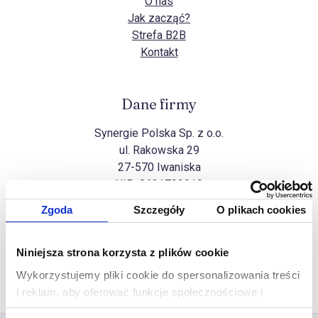
O nas
Jak zacząć?
Strefa B2B
Kontakt
Dane firmy
Synergie Polska Sp. z o.o.
ul. Rakowska 29
27-570 Iwaniska
NIP:
8631703910
Zgoda
Szczegóły
O plikach cookies
Wszelkie prawa zastrzeżone
Niniejsza strona korzysta z plików cookie
Na górę
Copyright Synergie Polska ©2026
Wykorzystujemy pliki cookie do spersonalizowania treści
Realizacja
Ideo Force
&
Ideo
i reklam, aby oferować funkcje społecznościowe i
analizować ruch w naszej witrynie. Informacje o tym, jak