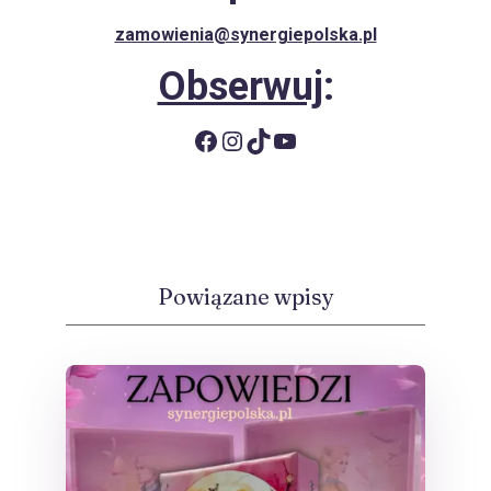
zamowienia@synergiepolska.pl
Obserwuj
:
Facebook
Instagram
TikTok
YouTube
Powiązane wpisy