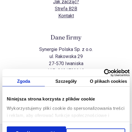
Jak zacząć?
Strefa B2B
Kontakt
Dane firmy
Synergie Polska Sp. z o.o.
ul. Rakowska 29
27-570 Iwaniska
NIP:
8631703910
Zgoda
Szczegóły
O plikach cookies
Wszelkie prawa zastrzeżone
Niniejsza strona korzysta z plików cookie
Na górę
Copyright Synergie Polska ©2026
Wykorzystujemy pliki cookie do spersonalizowania treści
Realizacja
Ideo Force
&
Ideo
i reklam, aby oferować funkcje społecznościowe i
analizować ruch w naszej witrynie. Informacje o tym, jak
korzystasz z naszej witryny, udostępniamy partnerom