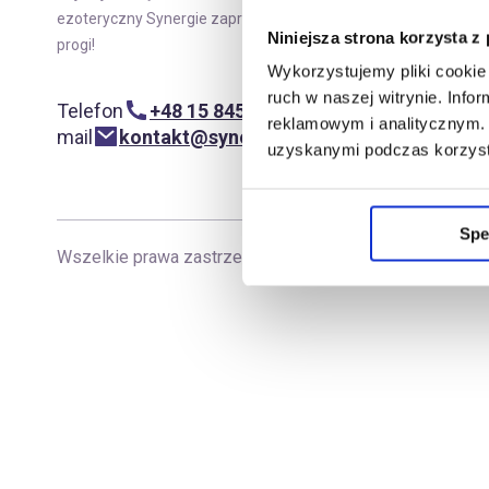
Moje
ezoteryczny Synergie zaprasza w swoje
Niniejsza strona korzysta z
progi!
Wykorzystujemy pliki cookie 
ruch w naszej witrynie. Inf
Telefon
+48 15 845 29 62
reklamowym i analitycznym. 
mail
kontakt@synergiepolska.pl
uzyskanymi podczas korzysta
Spe
Wszelkie prawa zastrzeżone
|
Copyright Synergie Pol