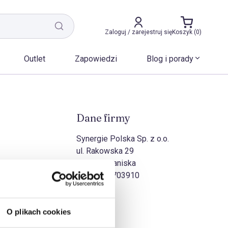
Zaloguj / zarejestruj się
Koszyk (0)
Outlet
Zapowiedzi
Blog i porady
Dane firmy
Synergie Polska Sp. z o.o.
ul. Rakowska 29
27-570 Iwaniska
NIP:
8631703910
O plikach cookies