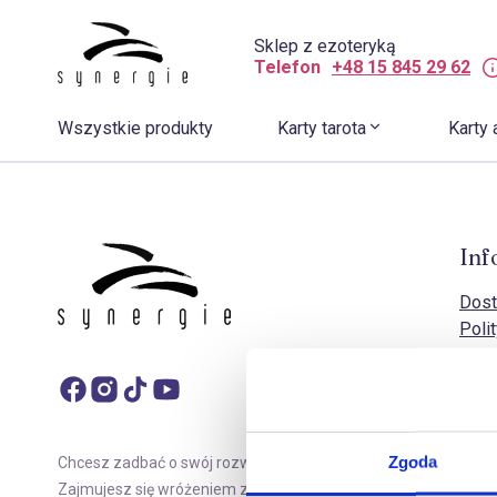
Sklep z ezoteryką
Telefon
+48 15 845 29 62
Wszystkie produkty
Karty tarota
Karty 
Inf
Dost
Poli
Poli
Doko
Zasa
Rekl
Regu
Zgoda
Chcesz zadbać o swój rozwój duchowy?
FAQ 
Zajmujesz się wróżeniem z kart tarota? Sklep