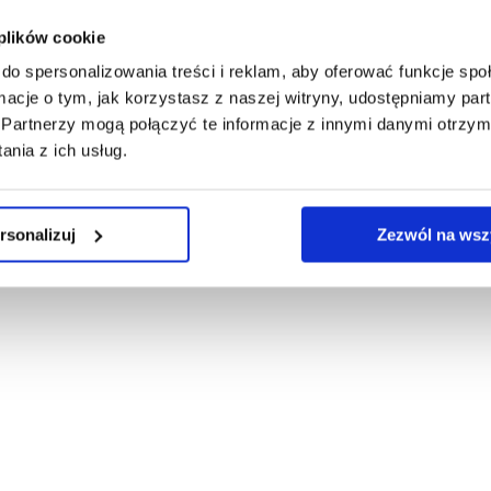
 konto
 plików cookie
do spersonalizowania treści i reklam, aby oferować funkcje sp
ormacje o tym, jak korzystasz z naszej witryny, udostępniamy p
Partnerzy mogą połączyć te informacje z innymi danymi otrzym
nia z ich usług.
rsonalizuj
Zezwól na wsz
ska ©2026
|
Realizacja
Ideo Force
&
Ideo