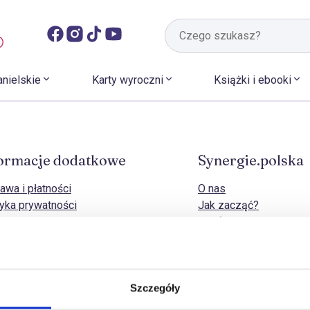
anielskie
Karty wyroczni
Książki i ebooki
ormacje dodatkowe
Synergie.polska
awa i płatności
O nas
tyka prywatności
Jak zacząć?
tyka cookies
Strefa B2B
naj zwrotu
Kontakt
dy zwrotów i odstąpienia od umowy
amacje
lamin sklepu
Szczegóły
– pytania i odpowiedzi